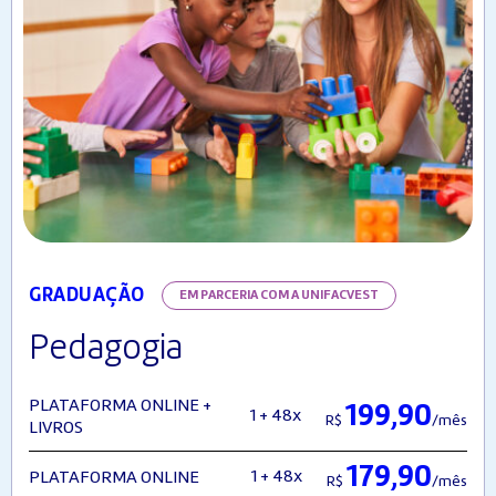
GRADUAÇÃO
EM PARCERIA COM A UNIFACVEST
Pedagogia
PLATAFORMA ONLINE +
199,90
1 + 48x
R$
/mês
LIVROS
179,90
1 + 48x
PLATAFORMA ONLINE
R$
/mês