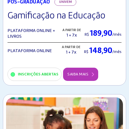
PÓS-GRADUAÇÃO
UNIVEM
Gamificação na Educação
A PARTIR DE
PLATAFORMA ONLINE +
189,90
R$
/mês
1 + 7x
LIVROS
A PARTIR DE
148,90
PLATAFORMA ONLINE
R$
/mês
1 + 7x
INSCRIÇÕES ABERTAS
SAIBA MAIS