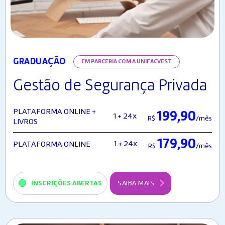
GRADUAÇÃO
EM PARCERIA COM A UNIFACVEST
Gestão de Segurança Privada
PLATAFORMA ONLINE +
199,90
1 + 24x
R$
/mês
LIVROS
179,90
1 + 24x
PLATAFORMA ONLINE
R$
/mês
INSCRIÇÕES ABERTAS
SAIBA MAIS