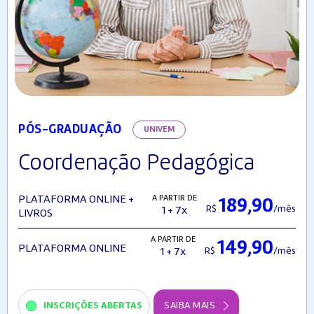
PÓS-GRADUAÇÃO
UNIVEM
Coordenação Pedagógica
A PARTIR DE
PLATAFORMA ONLINE +
189,90
R$
/mês
1 + 7x
LIVROS
A PARTIR DE
149,90
PLATAFORMA ONLINE
R$
/mês
1 + 7x
INSCRIÇÕES ABERTAS
SAIBA MAIS