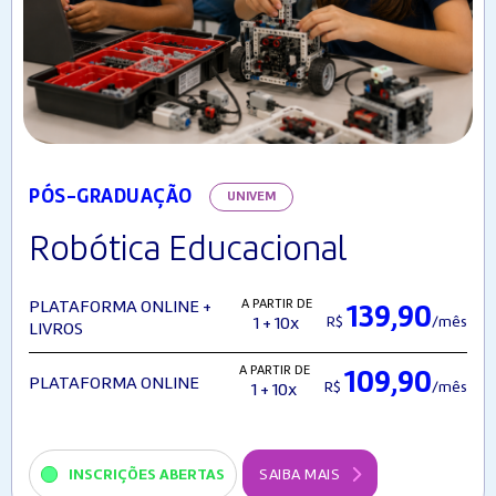
PÓS-GRADUAÇÃO
UNIVEM
Robótica Educacional
A PARTIR DE
PLATAFORMA ONLINE +
139,90
R$
/mês
1 + 10x
LIVROS
A PARTIR DE
109,90
PLATAFORMA ONLINE
R$
/mês
1 + 10x
INSCRIÇÕES ABERTAS
SAIBA MAIS