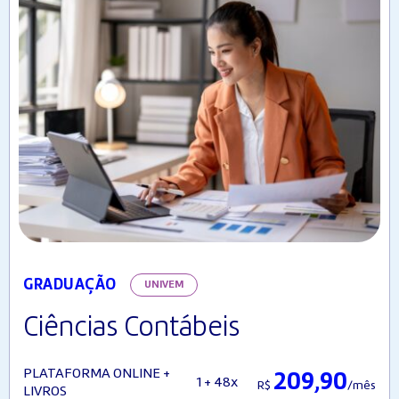
GRADUAÇÃO
UNIVEM
Ciências Contábeis
PLATAFORMA ONLINE +
209,90
1 + 48x
R$
/mês
LIVROS