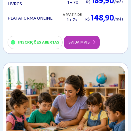
189,90
R$
/mês
1 + 7x
LIVROS
A PARTIR DE
148,90
PLATAFORMA ONLINE
R$
/mês
1 + 7x
INSCRIÇÕES ABERTAS
SAIBA MAIS