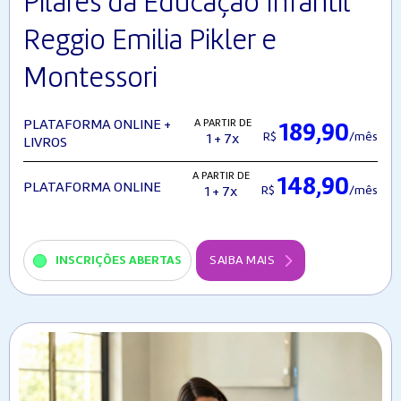
Pilares da Educação Infantil
Reggio Emilia Pikler e
Montessori
A PARTIR DE
PLATAFORMA ONLINE +
189,90
R$
/mês
1 + 7x
LIVROS
A PARTIR DE
148,90
PLATAFORMA ONLINE
R$
/mês
1 + 7x
INSCRIÇÕES ABERTAS
SAIBA MAIS