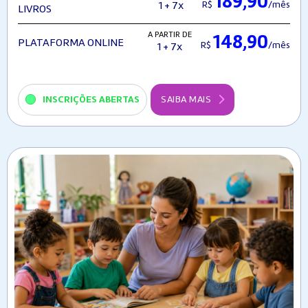
189,90
R$
/mês
1 + 7x
LIVROS
A PARTIR DE
148,90
PLATAFORMA ONLINE
R$
/mês
1 + 7x
INSCRIÇÕES ABERTAS
SAIBA MAIS