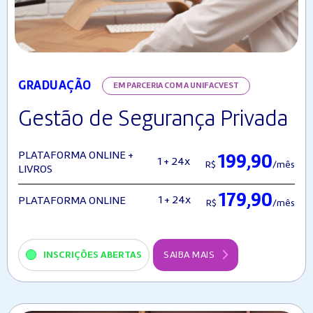
GRADUAÇÃO
EM PARCERIA COM A UNIFACVEST
Gestão de Segurança Privada
PLATAFORMA ONLINE +
199,90
1 + 24x
R$
/mês
LIVROS
179,90
1 + 24x
PLATAFORMA ONLINE
R$
/mês
INSCRIÇÕES ABERTAS
SAIBA MAIS