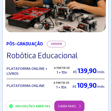
PÓS-GRADUAÇÃO
UNIVEM
Robótica Educacional
A PARTIR DE
PLATAFORMA ONLINE +
139,90
R$
/mês
1 + 10x
LIVROS
A PARTIR DE
109,90
PLATAFORMA ONLINE
R$
/mês
1 + 10x
INSCRIÇÕES ABERTAS
SAIBA MAIS