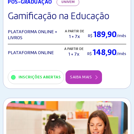
PÓS-GRADUAÇÃO
UNIVEM
Gamificação na Educação
A PARTIR DE
PLATAFORMA ONLINE +
189,90
R$
/mês
1 + 7x
LIVROS
A PARTIR DE
148,90
PLATAFORMA ONLINE
R$
/mês
1 + 7x
INSCRIÇÕES ABERTAS
SAIBA MAIS