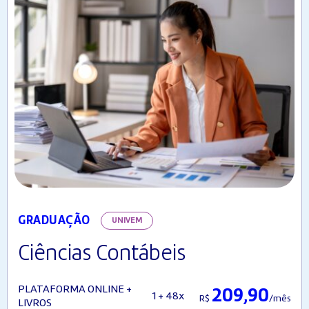
GRADUAÇÃO
UNIVEM
Ciências Contábeis
PLATAFORMA ONLINE +
209,90
1 + 48x
R$
/mês
LIVROS