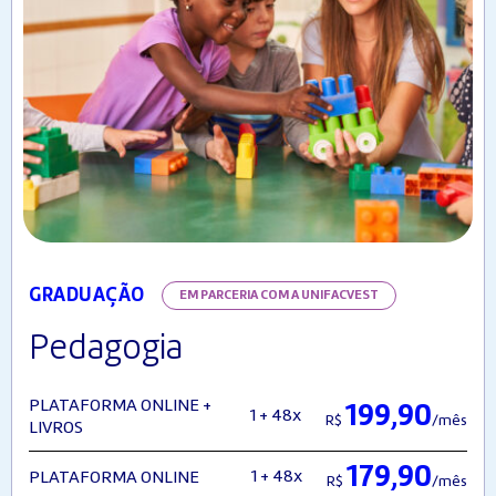
GRADUAÇÃO
EM PARCERIA COM A UNIFACVEST
Pedagogia
PLATAFORMA ONLINE +
199,90
1 + 48x
R$
/mês
LIVROS
179,90
1 + 48x
PLATAFORMA ONLINE
R$
/mês