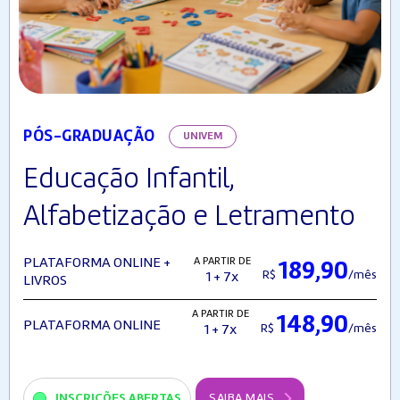
PÓS-GRADUAÇÃO
UNIVEM
Educação Infantil,
Alfabetização e Letramento
A PARTIR DE
PLATAFORMA ONLINE +
189,90
R$
/mês
1 + 7x
LIVROS
A PARTIR DE
148,90
PLATAFORMA ONLINE
R$
/mês
1 + 7x
INSCRIÇÕES ABERTAS
SAIBA MAIS