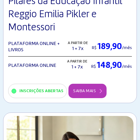
Pilares da Educação Infantil
Reggio Emilia Pikler e
Montessori
A PARTIR DE
PLATAFORMA ONLINE +
189,90
R$
/mês
1 + 7x
LIVROS
A PARTIR DE
148,90
PLATAFORMA ONLINE
R$
/mês
1 + 7x
INSCRIÇÕES ABERTAS
SAIBA MAIS