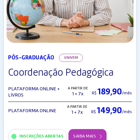
PÓS-GRADUAÇÃO
UNIVEM
Coordenação Pedagógica
A PARTIR DE
PLATAFORMA ONLINE +
189,90
R$
/mês
1 + 7x
LIVROS
A PARTIR DE
149,90
PLATAFORMA ONLINE
R$
/mês
1 + 7x
INSCRIÇÕES ABERTAS
SAIBA MAIS