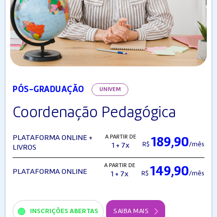
PÓS-GRADUAÇÃO
UNIVEM
Coordenação Pedagógica
A PARTIR DE
PLATAFORMA ONLINE +
189,90
R$
/mês
1 + 7x
LIVROS
A PARTIR DE
149,90
PLATAFORMA ONLINE
R$
/mês
1 + 7x
INSCRIÇÕES ABERTAS
SAIBA MAIS