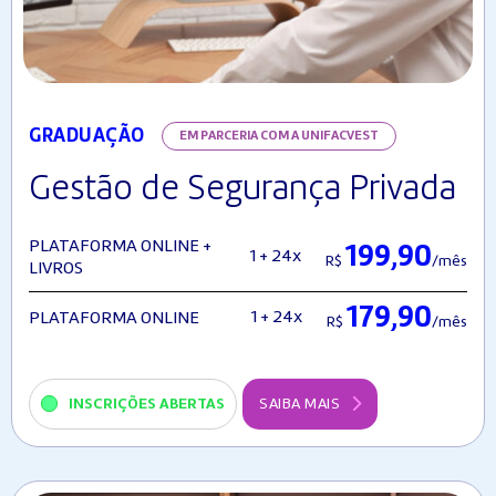
GRADUAÇÃO
EM PARCERIA COM A UNIFACVEST
Gestão de Segurança Privada
PLATAFORMA ONLINE +
199,90
1 + 24x
R$
/mês
LIVROS
179,90
1 + 24x
PLATAFORMA ONLINE
R$
/mês
INSCRIÇÕES ABERTAS
SAIBA MAIS