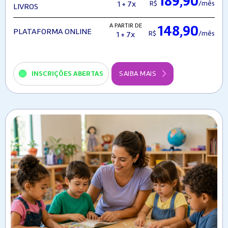
189,90
R$
/mês
1 + 7x
LIVROS
A PARTIR DE
148,90
PLATAFORMA ONLINE
R$
/mês
1 + 7x
INSCRIÇÕES ABERTAS
SAIBA MAIS