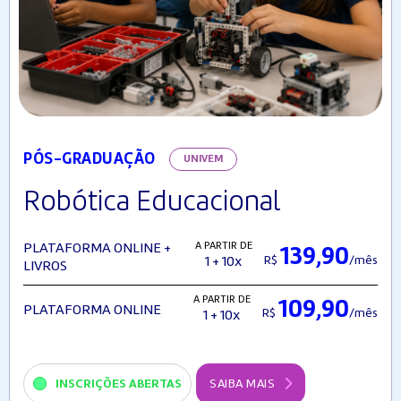
PÓS-GRADUAÇÃO
UNIVEM
Robótica Educacional
A PARTIR DE
PLATAFORMA ONLINE +
139,90
R$
/mês
1 + 10x
LIVROS
A PARTIR DE
109,90
PLATAFORMA ONLINE
R$
/mês
1 + 10x
INSCRIÇÕES ABERTAS
SAIBA MAIS