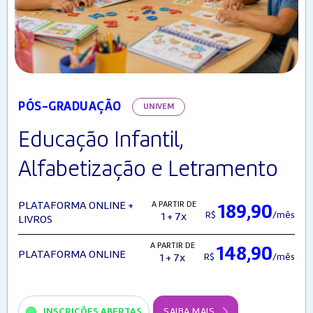
PÓS-GRADUAÇÃO
UNIVEM
Educação Infantil,
Alfabetização e Letramento
A PARTIR DE
PLATAFORMA ONLINE +
189,90
R$
/mês
1 + 7x
LIVROS
A PARTIR DE
148,90
PLATAFORMA ONLINE
R$
/mês
1 + 7x
INSCRIÇÕES ABERTAS
SAIBA MAIS