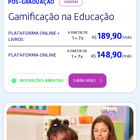
PÓS-GRADUAÇÃO
UNIVEM
Gamificação na Educação
A PARTIR DE
PLATAFORMA ONLINE +
189,90
R$
/mês
1 + 7x
LIVROS
A PARTIR DE
148,90
PLATAFORMA ONLINE
R$
/mês
1 + 7x
INSCRIÇÕES ABERTAS
SAIBA MAIS