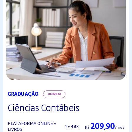
GRADUAÇÃO
UNIVEM
Ciências Contábeis
PLATAFORMA ONLINE +
209,90
1 + 48x
R$
/mês
LIVROS