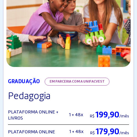
GRADUAÇÃO
EM PARCERIA COM A UNIFACVEST
Pedagogia
PLATAFORMA ONLINE +
199,90
1 + 48x
R$
/mês
LIVROS
179,90
1 + 48x
PLATAFORMA ONLINE
R$
/mês