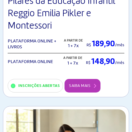
Pilares da Educação Infantil
Reggio Emilia Pikler e
Montessori
A PARTIR DE
PLATAFORMA ONLINE +
189,90
R$
/mês
1 + 7x
LIVROS
A PARTIR DE
148,90
PLATAFORMA ONLINE
R$
/mês
1 + 7x
INSCRIÇÕES ABERTAS
SAIBA MAIS