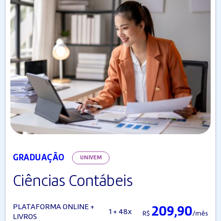
GRADUAÇÃO
UNIVEM
Ciências Contábeis
PLATAFORMA ONLINE +
209,90
1 + 48x
R$
/mês
LIVROS