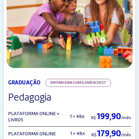
GRADUAÇÃO
EM PARCERIA COM A UNIFACVEST
Pedagogia
PLATAFORMA ONLINE +
199,90
1 + 48x
R$
/mês
LIVROS
179,90
1 + 48x
PLATAFORMA ONLINE
R$
/mês