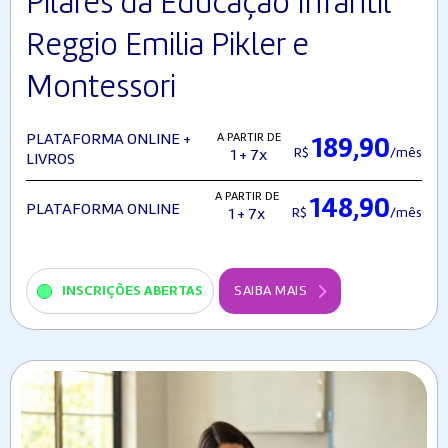
Pilares da Educação Infantil
Reggio Emilia Pikler e
Montessori
A PARTIR DE
PLATAFORMA ONLINE +
189,90
R$
/mês
1 + 7x
LIVROS
A PARTIR DE
148,90
PLATAFORMA ONLINE
R$
/mês
1 + 7x
INSCRIÇÕES ABERTAS
SAIBA MAIS