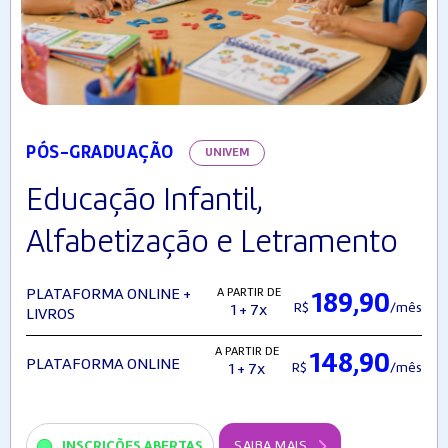
PÓS-GRADUAÇÃO
UNIVEM
Educação Infantil,
Alfabetização e Letramento
A PARTIR DE
PLATAFORMA ONLINE +
189,90
R$
/mês
1 + 7x
LIVROS
A PARTIR DE
148,90
PLATAFORMA ONLINE
R$
/mês
1 + 7x
INSCRIÇÕES ABERTAS
SAIBA MAIS