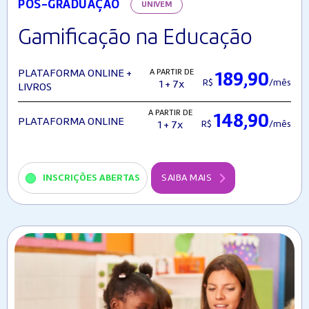
PÓS-GRADUAÇÃO
UNIVEM
Gamificação na Educação
A PARTIR DE
PLATAFORMA ONLINE +
189,90
R$
/mês
1 + 7x
LIVROS
A PARTIR DE
148,90
PLATAFORMA ONLINE
R$
/mês
1 + 7x
INSCRIÇÕES ABERTAS
SAIBA MAIS