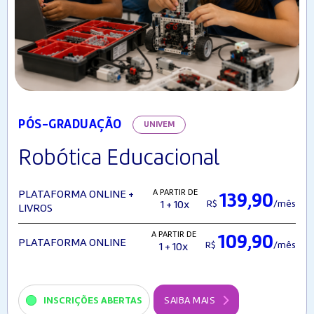
PÓS-GRADUAÇÃO
UNIVEM
Robótica Educacional
A PARTIR DE
PLATAFORMA ONLINE +
139,90
R$
/mês
1 + 10x
LIVROS
A PARTIR DE
109,90
PLATAFORMA ONLINE
R$
/mês
1 + 10x
INSCRIÇÕES ABERTAS
SAIBA MAIS