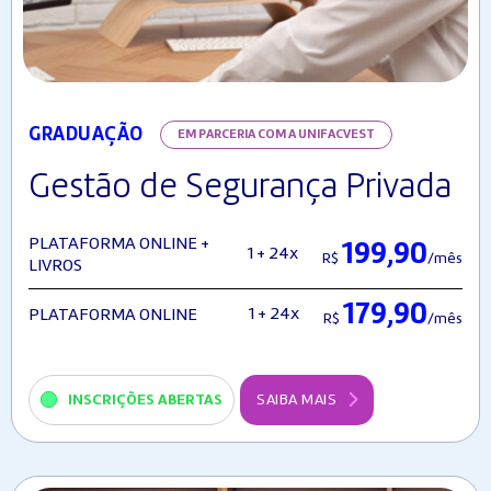
GRADUAÇÃO
EM PARCERIA COM A UNIFACVEST
Gestão de Segurança Privada
PLATAFORMA ONLINE +
199,90
1 + 24x
R$
/mês
LIVROS
179,90
1 + 24x
PLATAFORMA ONLINE
R$
/mês
INSCRIÇÕES ABERTAS
SAIBA MAIS