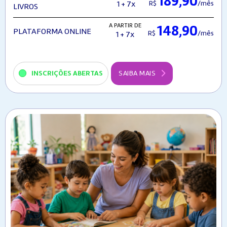
189,90
R$
/mês
1 + 7x
LIVROS
A PARTIR DE
148,90
PLATAFORMA ONLINE
R$
/mês
1 + 7x
INSCRIÇÕES ABERTAS
SAIBA MAIS