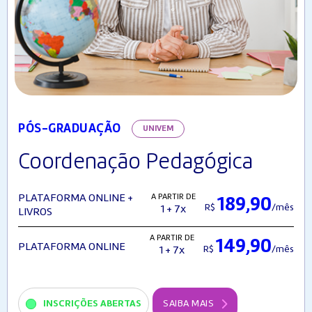
PÓS-GRADUAÇÃO
UNIVEM
Coordenação Pedagógica
A PARTIR DE
PLATAFORMA ONLINE +
189,90
R$
/mês
1 + 7x
LIVROS
A PARTIR DE
149,90
PLATAFORMA ONLINE
R$
/mês
1 + 7x
INSCRIÇÕES ABERTAS
SAIBA MAIS