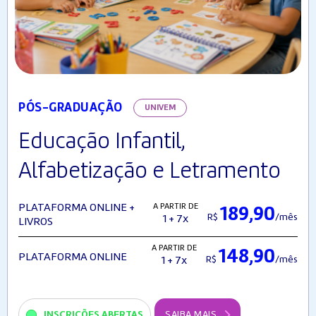
PÓS-GRADUAÇÃO
UNIVEM
Educação Infantil,
Alfabetização e Letramento
A PARTIR DE
PLATAFORMA ONLINE +
189,90
R$
/mês
1 + 7x
LIVROS
A PARTIR DE
148,90
PLATAFORMA ONLINE
R$
/mês
1 + 7x
INSCRIÇÕES ABERTAS
SAIBA MAIS