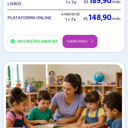
189,90
R$
/mês
1 + 7x
LIVROS
A PARTIR DE
148,90
PLATAFORMA ONLINE
R$
/mês
1 + 7x
INSCRIÇÕES ABERTAS
SAIBA MAIS