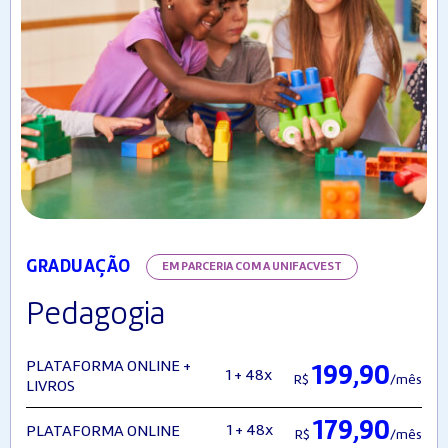
GRADUAÇÃO
EM PARCERIA COM A UNIFACVEST
Pedagogia
PLATAFORMA ONLINE +
199,90
1 + 48x
R$
/mês
LIVROS
179,90
1 + 48x
PLATAFORMA ONLINE
R$
/mês