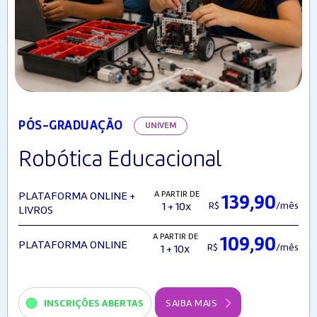
PÓS-GRADUAÇÃO
UNIVEM
Robótica Educacional
A PARTIR DE
PLATAFORMA ONLINE +
139,90
R$
/mês
1 + 10x
LIVROS
A PARTIR DE
109,90
PLATAFORMA ONLINE
R$
/mês
1 + 10x
INSCRIÇÕES ABERTAS
SAIBA MAIS