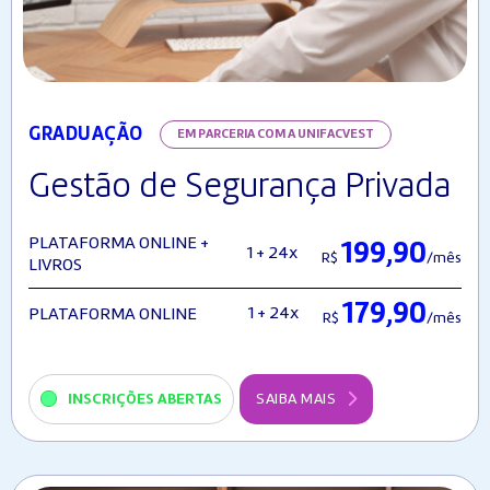
GRADUAÇÃO
EM PARCERIA COM A UNIFACVEST
Gestão de Segurança Privada
PLATAFORMA ONLINE +
199,90
1 + 24x
R$
/mês
LIVROS
179,90
1 + 24x
PLATAFORMA ONLINE
R$
/mês
INSCRIÇÕES ABERTAS
SAIBA MAIS