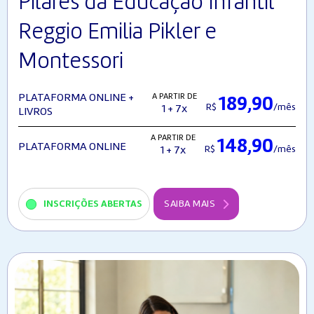
Pilares da Educação Infantil
Reggio Emilia Pikler e
Montessori
A PARTIR DE
PLATAFORMA ONLINE +
189,90
R$
/mês
1 + 7x
LIVROS
A PARTIR DE
148,90
PLATAFORMA ONLINE
R$
/mês
1 + 7x
INSCRIÇÕES ABERTAS
SAIBA MAIS