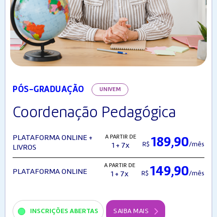
PÓS-GRADUAÇÃO
UNIVEM
Coordenação Pedagógica
A PARTIR DE
PLATAFORMA ONLINE +
189,90
R$
/mês
1 + 7x
LIVROS
A PARTIR DE
149,90
PLATAFORMA ONLINE
R$
/mês
1 + 7x
INSCRIÇÕES ABERTAS
SAIBA MAIS