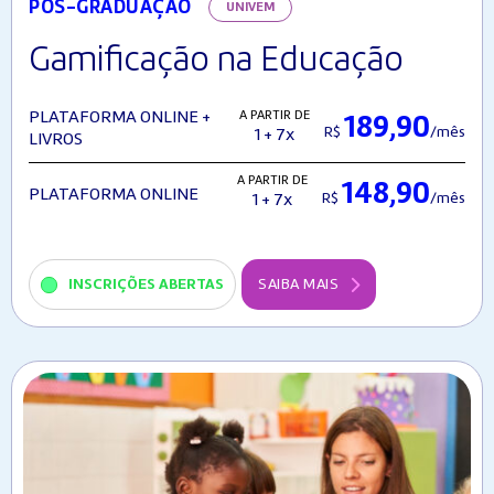
PÓS-GRADUAÇÃO
UNIVEM
Gamificação na Educação
A PARTIR DE
PLATAFORMA ONLINE +
189,90
R$
/mês
1 + 7x
LIVROS
A PARTIR DE
148,90
PLATAFORMA ONLINE
R$
/mês
1 + 7x
INSCRIÇÕES ABERTAS
SAIBA MAIS