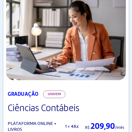
GRADUAÇÃO
UNIVEM
Ciências Contábeis
PLATAFORMA ONLINE +
209,90
1 + 48x
R$
/mês
LIVROS